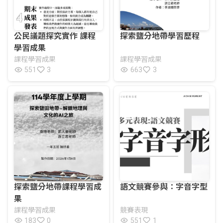
公民議題探究實作 課程
探索鹽分地帶學習歷程
學習成果
課程學習成果
課程學習成果
551
3
663
3
探索鹽分地帶課程學習成
語文競賽參與：字音字型
果
課程學習成果
競賽表現
183
0
551
1