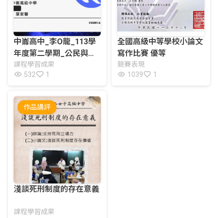
中崙高中_李O龍_113學
全國高級中等學校小論文
年度第二學期_公民與社
寫作比賽 優等
會課程學習成果_DeepS
課程學習成果
競賽表現
532
1
1039
1
eek： 震撼全世界的AI
作品講評
淺談死刑制度的存在意義
課程學習成果