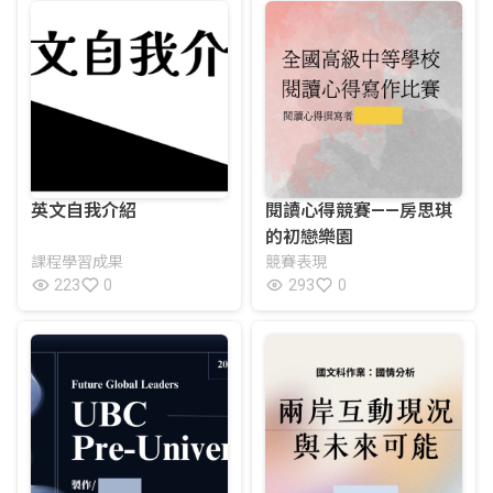
英文自我介紹
閱讀心得競賽——房思琪
的初戀樂園
課程學習成果
競賽表現
223
0
293
0