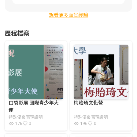
想看更多面試經驗
歷程檔案
口袋影展 國際青少年大
梅貽琦文化營
使
特殊優良表現證明
特殊優良表現證明
176
0
196
0