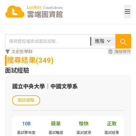
進階
文史哲學群
清除條件
搜尋結果(
349
)
面試經驗
國立中央大學
｜
中國文學系
面試經驗
108
簡單
愉快
正取
面試學年度
面試難度
面試感受
面試結果