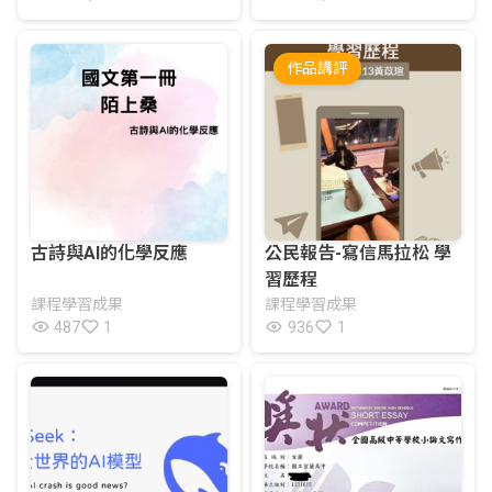
作品講評
古詩與AI的化學反應
公民報告-寫信馬拉松 學
習歷程
課程學習成果
課程學習成果
487
1
936
1