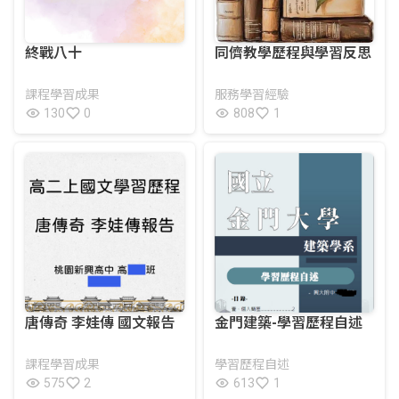
終戰八十
同儕教學歷程與學習反思
課程學習成果
服務學習經驗
130
0
808
1
唐傳奇 李娃傳 國文報告
金門建築-學習歷程自述
課程學習成果
學習歷程自述
575
2
613
1