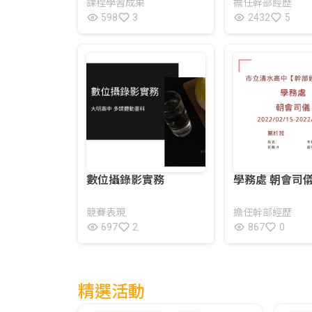
課程學習成果
擔任幹部經歷
598
3
2432
5
數位攝錄影實務
學務處 朝會司
競賽表現
擔任幹部經歷
697
2
867
0
精選活動