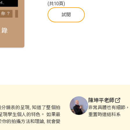
(共
10
頁)
試閱
陳坤平老師
過分鏡表的呈現, 知道了整個拍
非常具體也有細節，
呈現學生個人的特色。 如果最
重置時連結科系
你的拍攝方法和理論, 就會變