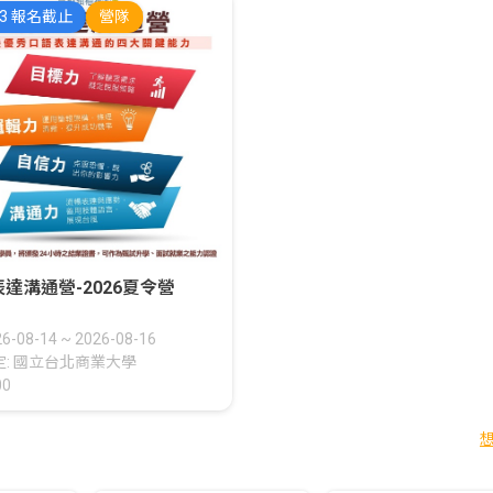
13 報名截止
營隊
達溝通營-2026夏令營
26-08-14
~
2026-08-16
定: 國立台北商業大學
00