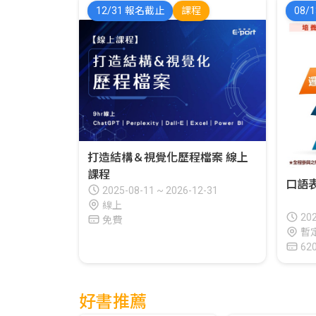
12/31 報名截止
課程
08/
打造結構＆視覺化歷程檔案 線上
課程
口語表
2025-08-11
~
2026-12-31
線上
20
免費
暫
62
好書推薦