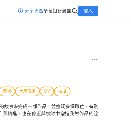
分享專區
學長姐智囊團
登入
藝術
大眾傳播
MV
拍攝
思的故事來完成一部作品，並擔綱多個職位，有別
自我精進，也在修正與檢討中增進我對作品的詮