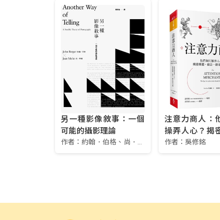
另一種影像敘事：一個
注意力商人：
可能的攝影理論
操弄人心？揭
作者：
約翰．伯格、尚．摩
廣告、群眾的角
作者：
吳修銘
爾