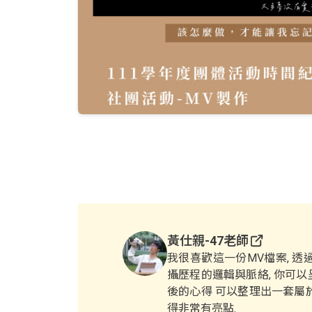
黃仕親-47老師
我很喜歡這一份MV檔案, 透
攝歷程的邏輯與脈絡, 你可以
後的心得 可以整理出一套屬於
得非常有亮點.