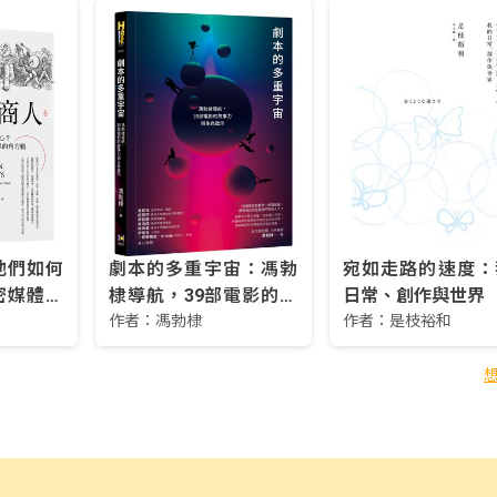
他們如何
劇本的多重宇宙：馮勃
宛如走路的速度：
密媒體、
棣導航，39部電影的故
日常、創作與世界
力戰
事力與生命啟示
作者：
馮勃棣
作者：
是枝裕和