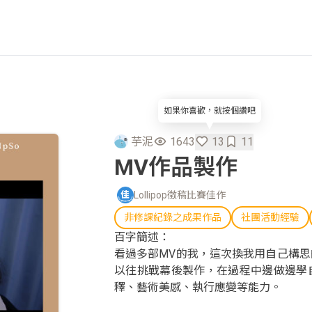
如果你喜歡，就按個讚吧
芋泥
1643
13
11
MV作品製作
Lollipop徵稿比賽佳作
非修課紀錄之成果作品
社團活動經驗
百字簡述：
看過多部MV的我，這次換我用自己構
以往挑戰幕後製作，在過程中邊做邊學
釋、藝術美感、執行應變等能力。