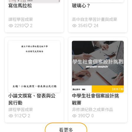
寫信馬拉松
玻璃心？
課程學習成果
高中自主學習計畫與成果
2293
2
3545
24
中學生社會個案設計挑
小論文撰寫、發表與公
戰賽
民行動
非修課紀錄之成果作品
課程學習成果
390
0
912
2
看更多