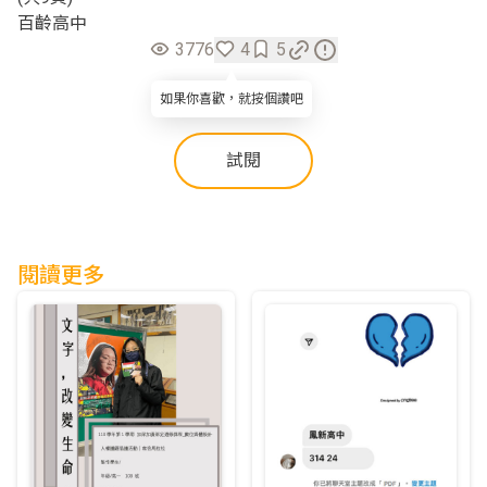
百齡高中
3776
4
5
如果你喜歡，就按個讚吧
試閱
閱讀更多