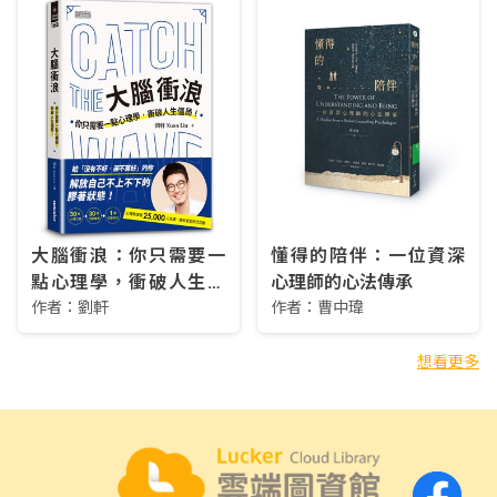
聚行為
大腦衝浪：你只需要一
懂得的陪伴：一位資深
點心理學，衝破人生僵
心理師的心法傳承
局！
作者：
劉軒
作者：
曹中瑋
想看更多