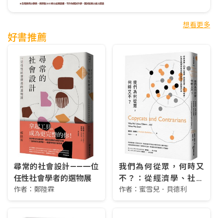
想看更多
好書推薦
尋常的社會設計——一位
我們為何從眾，何時又
任性社會學者的選物展
不？：從經濟學、社會
作者：
鄭陸霖
心理學、神經科學、演
作者：
蜜雪兒．貝德利
化生物學、行為生態學
等角度剖析群聚與反群