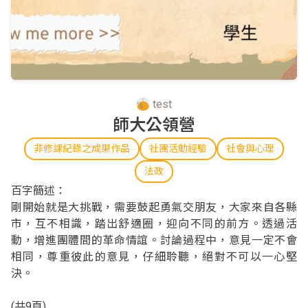
test
師大公領營
非修課紀錄之成果作品
社團活動經驗
社會與心理
法政
百字簡述：
剛開始就是大挑戰，需要鼓起勇氣交朋友，大家來自各縣
市，互不相識，踏出舒適圈，迎向不同的前方。透過活
動，增進團體間的革命情誼。討論過程中，意見一定不會
相同，尊重彼此的意見，仔細聆聽，絕對不可以一心堅
決。
(共
9
頁)